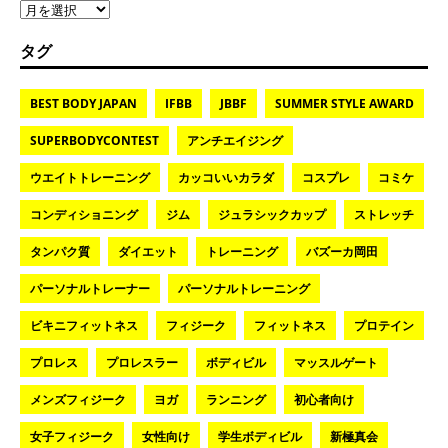
タグ
BEST BODY JAPAN
IFBB
JBBF
SUMMER STYLE AWARD
SUPERBODYCONTEST
アンチエイジング
ウエイトトレーニング
カッコいいカラダ
コスプレ
コミケ
コンディショニング
ジム
ジュラシックカップ
ストレッチ
タンパク質
ダイエット
トレーニング
バズーカ岡田
パーソナルトレーナー
パーソナルトレーニング
ビキニフィットネス
フィジーク
フィットネス
プロテイン
プロレス
プロレスラー
ボディビル
マッスルゲート
メンズフィジーク
ヨガ
ランニング
初心者向け
女子フィジーク
女性向け
学生ボディビル
新極真会