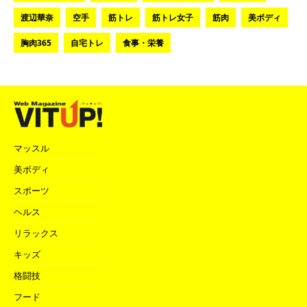
渡辺華奈
空手
筋トレ
筋トレ女子
筋肉
美ボディ
胸肉365
自宅トレ
食事・栄養
マッスル
美ボディ
スポーツ
ヘルス
リラックス
キッズ
格闘技
フード