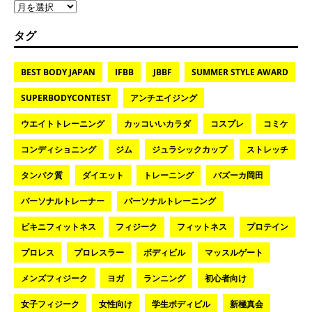
タグ
BEST BODY JAPAN
IFBB
JBBF
SUMMER STYLE AWARD
SUPERBODYCONTEST
アンチエイジング
ウエイトトレーニング
カッコいいカラダ
コスプレ
コミケ
コンディショニング
ジム
ジュラシックカップ
ストレッチ
タンパク質
ダイエット
トレーニング
バズーカ岡田
パーソナルトレーナー
パーソナルトレーニング
ビキニフィットネス
フィジーク
フィットネス
プロテイン
プロレス
プロレスラー
ボディビル
マッスルゲート
メンズフィジーク
ヨガ
ランニング
初心者向け
女子フィジーク
女性向け
学生ボディビル
新極真会