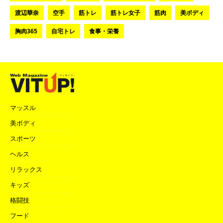
渡辺華奈
空手
筋トレ
筋トレ女子
筋肉
美ボディ
胸肉365
自宅トレ
食事・栄養
マッスル
美ボディ
スポーツ
ヘルス
リラックス
キッズ
格闘技
フード