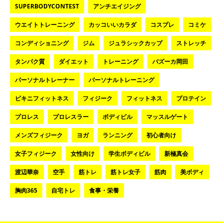
SUPERBODYCONTEST
アンチエイジング
ウエイトトレーニング
カッコいいカラダ
コスプレ
コミケ
コンディショニング
ジム
ジュラシックカップ
ストレッチ
タンパク質
ダイエット
トレーニング
バズーカ岡田
パーソナルトレーナー
パーソナルトレーニング
ビキニフィットネス
フィジーク
フィットネス
プロテイン
プロレス
プロレスラー
ボディビル
マッスルゲート
メンズフィジーク
ヨガ
ランニング
初心者向け
女子フィジーク
女性向け
学生ボディビル
新極真会
渡辺華奈
空手
筋トレ
筋トレ女子
筋肉
美ボディ
胸肉365
自宅トレ
食事・栄養