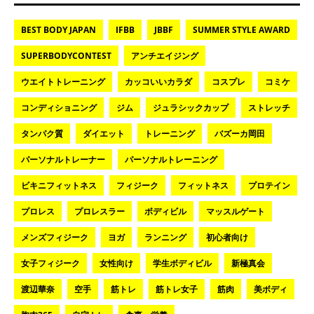
BEST BODY JAPAN
IFBB
JBBF
SUMMER STYLE AWARD
SUPERBODYCONTEST
アンチエイジング
ウエイトトレーニング
カッコいいカラダ
コスプレ
コミケ
コンディショニング
ジム
ジュラシックカップ
ストレッチ
タンパク質
ダイエット
トレーニング
バズーカ岡田
パーソナルトレーナー
パーソナルトレーニング
ビキニフィットネス
フィジーク
フィットネス
プロテイン
プロレス
プロレスラー
ボディビル
マッスルゲート
メンズフィジーク
ヨガ
ランニング
初心者向け
女子フィジーク
女性向け
学生ボディビル
新極真会
渡辺華奈
空手
筋トレ
筋トレ女子
筋肉
美ボディ