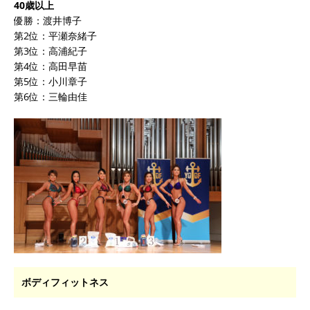
40歳以上
優勝：渡井博子
第2位：平瀬奈緒子
第3位：高浦紀子
第4位：高田早苗
第5位：小川章子
第6位：三輪由佳
ボディフィットネス