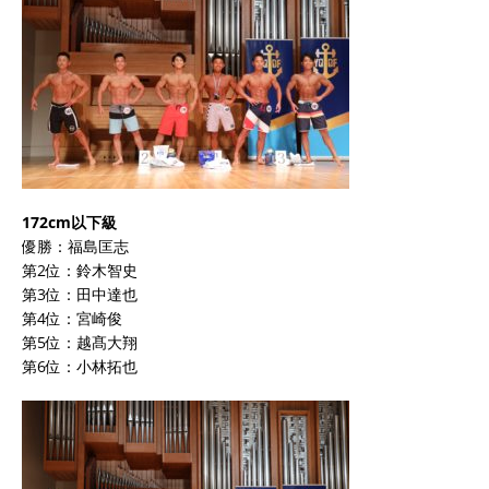
172cm以下級
優勝：福島匡志
第2位：鈴木智史
第3位：田中達也
第4位：宮崎俊
第5位：越髙大翔
第6位：小林拓也