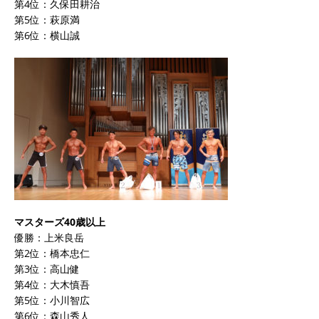
第4位：久保田耕治
第5位：萩原満
第6位：横山誠
マスターズ40歳以上
優勝：上米良岳
第2位：橋本忠仁
第3位：高山健
第4位：大木慎吾
第5位：小川智広
第6位：森山秀人