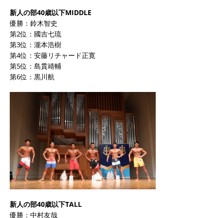
新人の部40歳以下MIDDLE
優勝：鈴木智史
第2位：國吉七琉
第3位：瀧本浩樹
第4位：安藤リチャード正寛
第5位：島貫靖輔
第6位：黒川航
新人の部40歳以下TALL
優勝：中村友哉