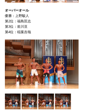
オーバーオール
優勝：上野駿人
第2位：福島匡志
第3位：前川亘
第4位：稲葉吉哉