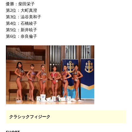
優勝：柴田栄子
第2位：大町真澄
第3位：澁谷美和子
第4位：石橋綾子
第5位：新井暁子
第6位：奈良倫子
クラシックフィジーク