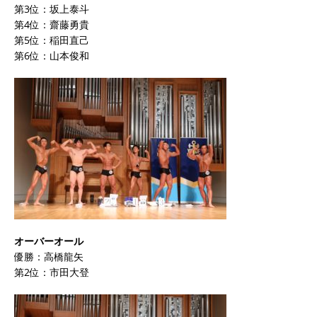
第3位：坂上泰斗
第4位：齋藤勇貴
第5位：稲田直己
第6位：山本俊和
オーバーオール
優勝：高橋龍矢
第2位：市田大登