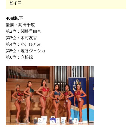
ビキニ
40歳以下
優勝：髙田千広
第2位：関根早由合
第3位：木村友香
第4位：小川ひとみ
第5位：塩谷ジェシカ
第6位：立松緑