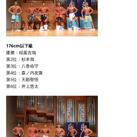
176cm以下級
優勝：稲葉吉哉
第2位：杉本旭
第3位：八巻佑守
第4位：森ノ内友隆
第5位：天願聖悟
第6位：井上悠太