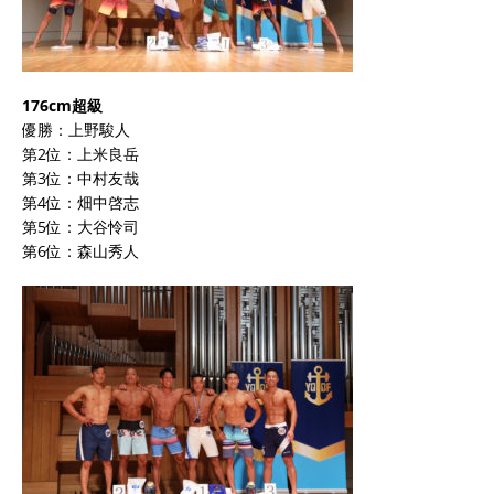
176cm超級
優勝：上野駿人
第2位：上米良岳
第3位：中村友哉
第4位：畑中啓志
第5位：大谷怜司
第6位：森山秀人