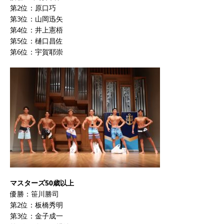
第2位：原口巧
第3位：山岡迅矢
第4位：井上憲梧
第5位：樋口昌佐
第6位：宇賀耶崇
マスターズ50歳以上
優勝：笹川勝司
第2位：板橋秀明
第3位：金子成一