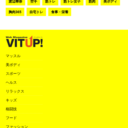
渡辺華奈
空手
筋トレ
筋トレ女子
筋肉
美ボディ
胸肉365
自宅トレ
食事・栄養
マッスル
美ボディ
スポーツ
ヘルス
リラックス
キッズ
格闘技
フード
ファッション