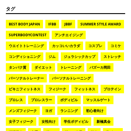
タグ
BEST BODY JAPAN
IFBB
JBBF
SUMMER STYLE AWARD
SUPERBODYCONTEST
アンチエイジング
ウエイトトレーニング
カッコいいカラダ
コスプレ
コミケ
コンディショニング
ジム
ジュラシックカップ
ストレッチ
タンパク質
ダイエット
トレーニング
バズーカ岡田
パーソナルトレーナー
パーソナルトレーニング
ビキニフィットネス
フィジーク
フィットネス
プロテイン
プロレス
プロレスラー
ボディビル
マッスルゲート
メンズフィジーク
ヨガ
ランニング
初心者向け
女子フィジーク
女性向け
学生ボディビル
新極真会