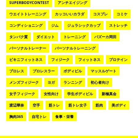
SUPERBODYCONTEST
アンチエイジング
ウエイトトレーニング
カッコいいカラダ
コスプレ
コミケ
コンディショニング
ジム
ジュラシックカップ
ストレッチ
タンパク質
ダイエット
トレーニング
バズーカ岡田
パーソナルトレーナー
パーソナルトレーニング
ビキニフィットネス
フィジーク
フィットネス
プロテイン
プロレス
プロレスラー
ボディビル
マッスルゲート
メンズフィジーク
ヨガ
ランニング
初心者向け
女子フィジーク
女性向け
学生ボディビル
新極真会
渡辺華奈
空手
筋トレ
筋トレ女子
筋肉
美ボディ
胸肉365
自宅トレ
食事・栄養