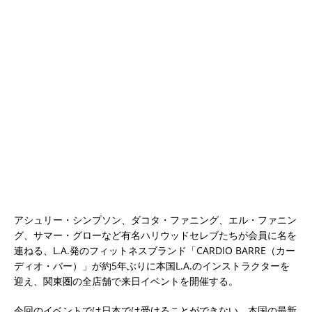
アシュリー・シンプソン、ダコタ・ファニング、エル・ファニン
グ、サマー・グローなど有名ハリウッドセレブたちが会員に名を
連ねる、L.A.発のフィットネスブランド「CARDIO BARRE（カー
ディオ・バー）」が約5年ぶりに本国L.A.のインストラクターを
迎え、関東圏の全店舗で来日イベントを開催する。
今回のイベントでは日本では受けることができない、本国の最新