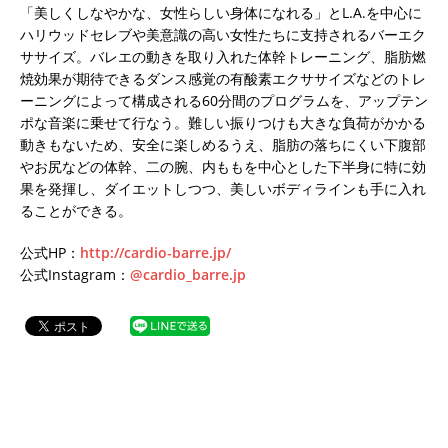
「美しくしなやかな、女性らしい身体になれる」とL.A.を中心に
ハリウッドセレブや美意識の高い女性たちに支持されるバーエク
ササイズ。バレエの動きを取り入れた体幹トレーニング、脂肪燃
焼効果が期待できるダンス感覚の有酸素エクササイズなどのトレ
ーニングによって構成される60分間のプログラムを、アップテン
ポな音楽に乗せて行なう。難しい振りつけも大きな負荷がかかる
動きもないため、安全に楽しめるうえ、脂肪の落ちにくい下腹部
やお尻などの体幹、二の腕、内ももを中心とした下半身に特に効
果を発揮し、ダイエットしつつ、美しいボディラインも手に入れ
ることができる。
公式HP：
http://cardio-barre.jp/
公式Instagram：
@cardio_barre.jp