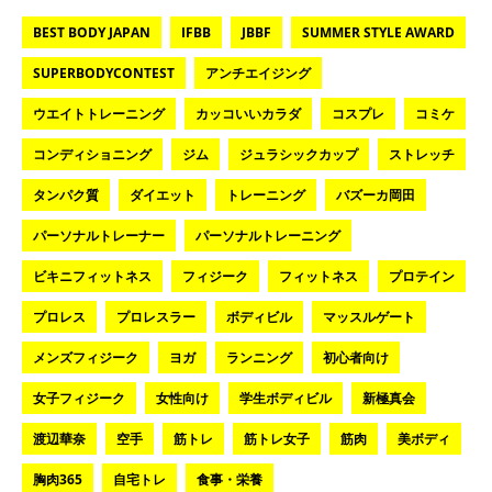
BEST BODY JAPAN
IFBB
JBBF
SUMMER STYLE AWARD
SUPERBODYCONTEST
アンチエイジング
ウエイトトレーニング
カッコいいカラダ
コスプレ
コミケ
コンディショニング
ジム
ジュラシックカップ
ストレッチ
タンパク質
ダイエット
トレーニング
バズーカ岡田
パーソナルトレーナー
パーソナルトレーニング
ビキニフィットネス
フィジーク
フィットネス
プロテイン
プロレス
プロレスラー
ボディビル
マッスルゲート
メンズフィジーク
ヨガ
ランニング
初心者向け
女子フィジーク
女性向け
学生ボディビル
新極真会
渡辺華奈
空手
筋トレ
筋トレ女子
筋肉
美ボディ
胸肉365
自宅トレ
食事・栄養