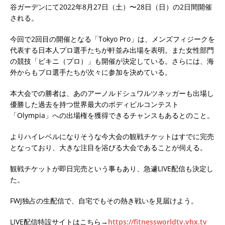
谷ガーデンにて2022年8月27日（土）〜28日（日）の2日間開催
される。
今回で2回目の開催となる「Tokyo Pro」は、メンズフィジークを
代表する日本人プロ選手たちが軒並み出場を表明。また女性部門
の競技「ビキニ（プロ）」も開催が決定している。さらには、海
外からもプロ選手たちが次々に参加を決めている。
本大会での勝者は、あのアーノルドシュワルツネッガーも出場し
優勝した過去を持つ世界最大のボディビルコンテスト
「Olympia」への出場権を獲得できるチャンスもあるとのこと。
よりハイレベルになりそうな今大会の観戦チケットはすでに完売
となっており、大きな注目を浴びる大会であることが伺える。
観戦チケットが即日完売という事もあり、急遽LIVE配信も決定し
た。
FWJ独占の生配信で、自宅でもその熱き戦いを見届けよう。
LIVE配信特設サイトはこちら→
https://fitnessworldtv.vhx.tv