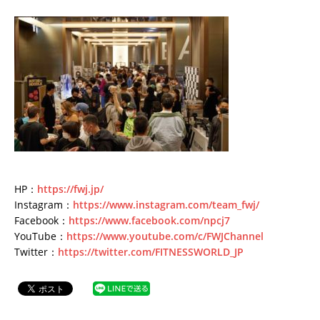
HP：
https://fwj.jp/
Instagram：
https://www.instagram.com/team_fwj/
Facebook：
https://www.facebook.com/npcj7
YouTube：
https://www.youtube.com/c/FWJChannel
Twitter：
https://twitter.com/FITNESSWORLD_JP