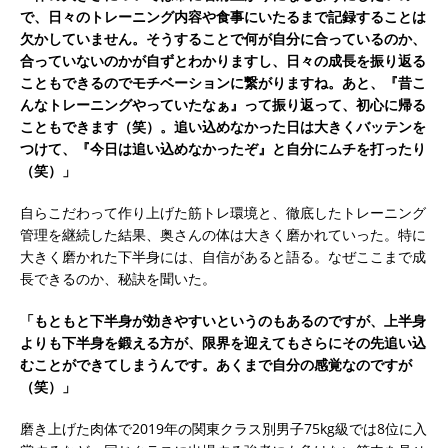
で、日々のトレーニング内容や食事にいたるまで記録することは
欠かしていません。そうすることで何が自分に合っているのか、
合っていないのかが自ずとわかりますし、日々の成長を振り返る
こともできるのでモチベーションに繋がりますね。あと、『昔こ
んなトレーニングやっていたなぁ』って振り返って、初心に帰る
こともできます（笑）。追い込めなかった日は大きくバッテンを
つけて、『今日は追い込めなかったぞ』と自分にムチを打ったり
（笑）」
自らこだわって作り上げた筋トレ環境と、徹底したトレーニング
管理を継続した結果、奥さんの体は大きく磨かれていった。特に
大きく磨かれた下半身には、自信があると語る。なぜここまで成
長できるのか、秘訣を聞いた。
「もともと下半身が効きやすいというのもあるのですが、上半身
よりも下半身を鍛える方が、限界を迎えてもさらにその先追い込
むことができてしまうんです。あくまで自分の感覚なのですが
（笑）」
磨き上げた肉体で2019年の関東クラス別男子75kg級では8位に入