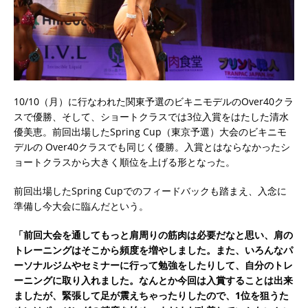
10/10（月）に行なわれた関東予選のビキニモデルのOver40クラ
スで優勝、そして、ショートクラスでは3位入賞をはたした清水
優美恵。前回出場したSpring Cup（東京予選）大会のビキニモ
デルの Over40クラスでも同じく優勝。入賞とはならなかったシ
ョートクラスから大きく順位を上げる形となった。
前回出場したSpring Cupでのフィードバックも踏まえ、入念に
準備し今大会に臨んだという。
「前回大会を通してもっと肩周りの筋肉は必要だなと思い、肩の
トレーニングはそこから頻度を増やしました。また、いろんなパ
ーソナルジムやセミナーに行って勉強をしたりして、自分のトレ
ーニングに取り入れました。なんとか今回は入賞することは出来
ましたが、緊張して足が震えちゃったりしたので、1位を狙うた