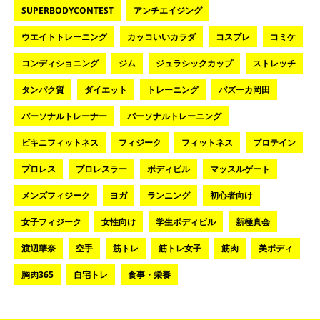
SUPERBODYCONTEST
アンチエイジング
ウエイトトレーニング
カッコいいカラダ
コスプレ
コミケ
コンディショニング
ジム
ジュラシックカップ
ストレッチ
タンパク質
ダイエット
トレーニング
バズーカ岡田
パーソナルトレーナー
パーソナルトレーニング
ビキニフィットネス
フィジーク
フィットネス
プロテイン
プロレス
プロレスラー
ボディビル
マッスルゲート
メンズフィジーク
ヨガ
ランニング
初心者向け
女子フィジーク
女性向け
学生ボディビル
新極真会
渡辺華奈
空手
筋トレ
筋トレ女子
筋肉
美ボディ
胸肉365
自宅トレ
食事・栄養