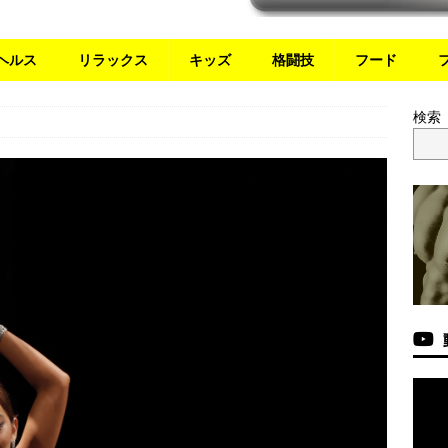
ヘルス
リラックス
キッズ
格闘技
フード
検索