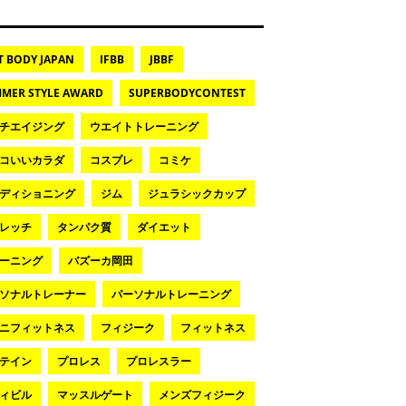
T BODY JAPAN
IFBB
JBBF
MER STYLE AWARD
SUPERBODYCONTEST
チエイジング
ウエイトトレーニング
コいいカラダ
コスプレ
コミケ
ディショニング
ジム
ジュラシックカップ
レッチ
タンパク質
ダイエット
ーニング
バズーカ岡田
ソナルトレーナー
パーソナルトレーニング
ニフィットネス
フィジーク
フィットネス
テイン
プロレス
プロレスラー
ィビル
マッスルゲート
メンズフィジーク