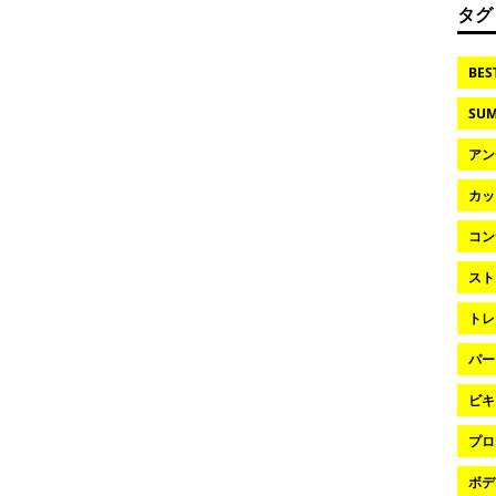
タグ
BES
SUM
アン
カッ
コン
スト
トレ
パー
ビキ
プロ
ボデ