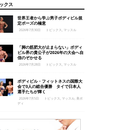
ックス
世界王者から学ぶ男子ボディビル規
定ポーズの極意
2026年7月30日
トピックス
,
マッスル
「脚の筋肥大が止まらない」ボディ
ビル界の貴公子が2026年の大会へ自
信のぞかせる
2026年7月28日
トピックス
,
マッスル
ボディビル・フィットネスの国際大
会で3人の総合優勝 タイで日本人
選手たちが輝く
2026年7月5日
トピックス
,
マッスル
,
美ボ
ディ