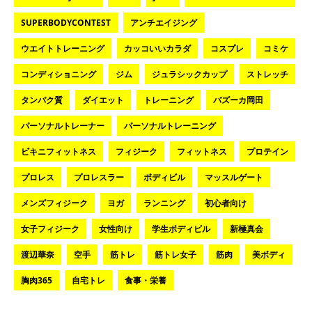
SUPERBODYCONTEST
アンチエイジング
ウエイトトレーニング
カッコいいカラダ
コスプレ
コミケ
コンディショニング
ジム
ジュラシックカップ
ストレッチ
タンパク質
ダイエット
トレーニング
バズーカ岡田
パーソナルトレーナー
パーソナルトレーニング
ビキニフィットネス
フィジーク
フィットネス
プロテイン
プロレス
プロレスラー
ボディビル
マッスルゲート
メンズフィジーク
ヨガ
ランニング
初心者向け
女子フィジーク
女性向け
学生ボディビル
新極真会
渡辺華奈
空手
筋トレ
筋トレ女子
筋肉
美ボディ
胸肉365
自宅トレ
食事・栄養