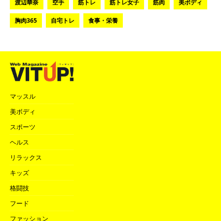
渡辺華奈
空手
筋トレ
筋トレ女子
筋肉
美ボディ
胸肉365
自宅トレ
食事・栄養
マッスル
美ボディ
スポーツ
ヘルス
リラックス
キッズ
格闘技
フード
ファッション