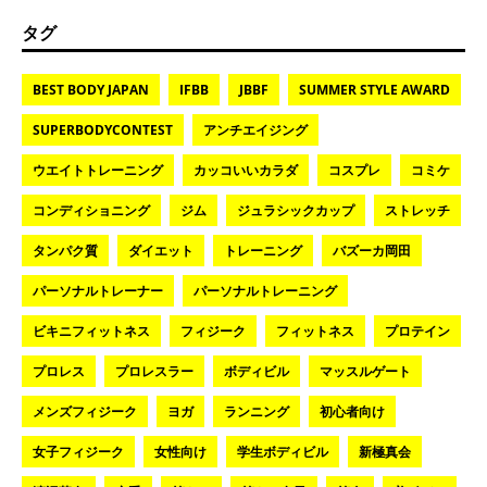
タグ
BEST BODY JAPAN
IFBB
JBBF
SUMMER STYLE AWARD
SUPERBODYCONTEST
アンチエイジング
ウエイトトレーニング
カッコいいカラダ
コスプレ
コミケ
コンディショニング
ジム
ジュラシックカップ
ストレッチ
タンパク質
ダイエット
トレーニング
バズーカ岡田
パーソナルトレーナー
パーソナルトレーニング
ビキニフィットネス
フィジーク
フィットネス
プロテイン
プロレス
プロレスラー
ボディビル
マッスルゲート
メンズフィジーク
ヨガ
ランニング
初心者向け
女子フィジーク
女性向け
学生ボディビル
新極真会