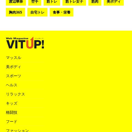
渡辺華奈
空手
筋トレ
筋トレ女子
筋肉
美ボディ
胸肉365
自宅トレ
食事・栄養
マッスル
美ボディ
スポーツ
ヘルス
リラックス
キッズ
格闘技
フード
ファッション