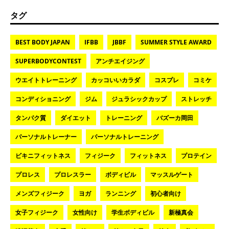
タグ
BEST BODY JAPAN
IFBB
JBBF
SUMMER STYLE AWARD
SUPERBODYCONTEST
アンチエイジング
ウエイトトレーニング
カッコいいカラダ
コスプレ
コミケ
コンディショニング
ジム
ジュラシックカップ
ストレッチ
タンパク質
ダイエット
トレーニング
バズーカ岡田
パーソナルトレーナー
パーソナルトレーニング
ビキニフィットネス
フィジーク
フィットネス
プロテイン
プロレス
プロレスラー
ボディビル
マッスルゲート
メンズフィジーク
ヨガ
ランニング
初心者向け
女子フィジーク
女性向け
学生ボディビル
新極真会