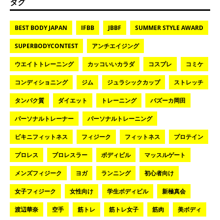
タグ
BEST BODY JAPAN
IFBB
JBBF
SUMMER STYLE AWARD
SUPERBODYCONTEST
アンチエイジング
ウエイトトレーニング
カッコいいカラダ
コスプレ
コミケ
コンディショニング
ジム
ジュラシックカップ
ストレッチ
タンパク質
ダイエット
トレーニング
バズーカ岡田
パーソナルトレーナー
パーソナルトレーニング
ビキニフィットネス
フィジーク
フィットネス
プロテイン
プロレス
プロレスラー
ボディビル
マッスルゲート
メンズフィジーク
ヨガ
ランニング
初心者向け
女子フィジーク
女性向け
学生ボディビル
新極真会
渡辺華奈
空手
筋トレ
筋トレ女子
筋肉
美ボディ