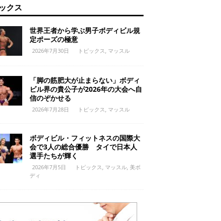
ックス
世界王者から学ぶ男子ボディビル規
定ポーズの極意
2026年7月30日
トピックス
,
マッスル
「脚の筋肥大が止まらない」ボディ
ビル界の貴公子が2026年の大会へ自
信のぞかせる
2026年7月28日
トピックス
,
マッスル
ボディビル・フィットネスの国際大
会で3人の総合優勝 タイで日本人
選手たちが輝く
2026年7月5日
トピックス
,
マッスル
,
美ボ
ディ