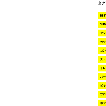
タグ
BES
SUM
アン
カッ
コン
スト
トレ
パー
ビキ
プロ
ボデ