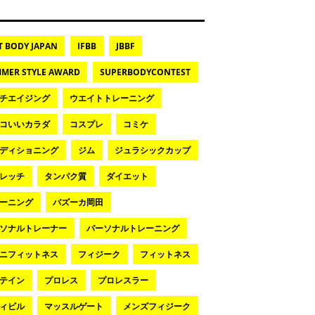
T BODY JAPAN
IFBB
JBBF
MER STYLE AWARD
SUPERBODYCONTEST
チエイジング
ウエイトトレーニング
コいいカラダ
コスプレ
コミケ
ディショニング
ジム
ジュラシックカップ
レッチ
タンパク質
ダイエット
ーニング
バズーカ岡田
ソナルトレーナー
パーソナルトレーニング
ニフィットネス
フィジーク
フィットネス
テイン
プロレス
プロレスラー
ィビル
マッスルゲート
メンズフィジーク