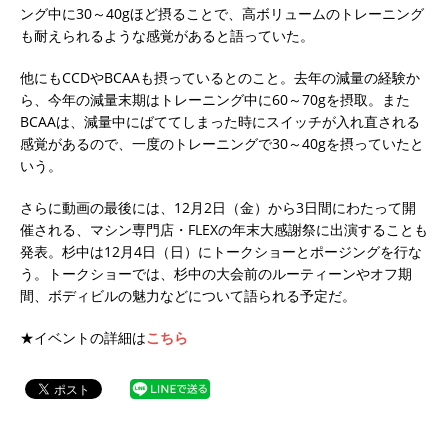
ング中に30～40gほど摂ることで、高ボリュームのトレーニング
も耐えられるような感覚があると語っていた。
他にもCCDやBCAAも摂っているとのこと。去年の減量の経験か
ら、今年の減量末期はトレーニング中に60～70gを摂取。また
BCAAは、減量中にばててしまった時にスイッチが入れ直される
感覚があるので、一度のトレーニングで30～40gを摂っていたと
いう。
さらに動画の最後には、12月2日（金）から3日間にわたって開
催される、マシン専門店・FLEXの年末大感謝祭に出演することも
発表。杉中は12月4日（日）にトークショーとポージングを行な
う。トークショーでは、杉中の大会前のルーティーンやオフ期
間、ボディビルの魅力などについて語られる予定だ。
★イベントの詳細は
こちら