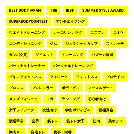
BEST BODY JAPAN
IFBB
JBBF
SUMMER STYLE AWARD
SUPERBODYCONTEST
アンチエイジング
ウエイトトレーニング
カッコいいカラダ
コスプレ
コミケ
コンディショニング
ジム
ジュラシックカップ
ストレッチ
タンパク質
ダイエット
トレーニング
バズーカ岡田
パーソナルトレーナー
パーソナルトレーニング
ビキニフィットネス
フィジーク
フィットネス
プロテイン
プロレス
プロレスラー
ボディビル
マッスルゲート
メンズフィジーク
ヨガ
ランニング
初心者向け
女子フィジーク
女性向け
学生ボディビル
新極真会
渡辺華奈
空手
筋トレ
筋トレ女子
筋肉
美ボディ
胸肉365
自宅トレ
食事・栄養