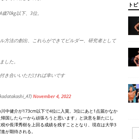
トピ
歳70kg以下、3位。
ル方法の創出、これらができてビルダー、研究者として
ました。
付き合いいただければ幸いです
atakashi_AT)
November 4, 2022
中健介が173cm以下で4位に入賞。3位にあと1点届かなか
た帰国したら一から頑張ろうと思います」と決意を新たにし
主税や長澤秀樹を上回る成績を残すこととなり、現在は大学3
躍進が期待される。