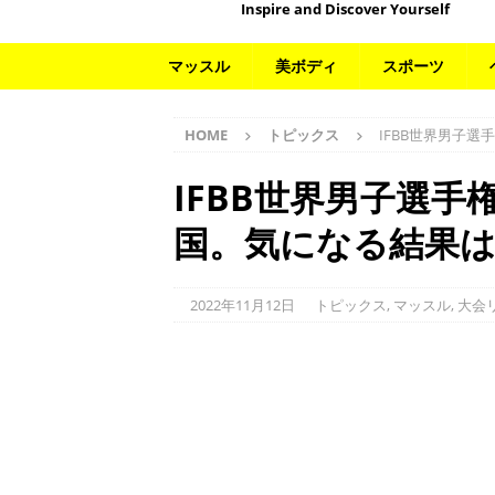
Inspire and Discover Yourself
マッスル
美ボディ
スポーツ
HOME
トピックス
IFBB世界男子
IFBB世界男子選
国。気になる結果
2022年11月12日
トピックス
,
マッスル
,
大会