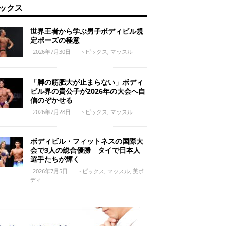
ックス
世界王者から学ぶ男子ボディビル規
定ポーズの極意
2026年7月30日
トピックス
,
マッスル
「脚の筋肥大が止まらない」ボディ
ビル界の貴公子が2026年の大会へ自
信のぞかせる
2026年7月28日
トピックス
,
マッスル
ボディビル・フィットネスの国際大
会で3人の総合優勝 タイで日本人
選手たちが輝く
2026年7月5日
トピックス
,
マッスル
,
美ボ
ディ