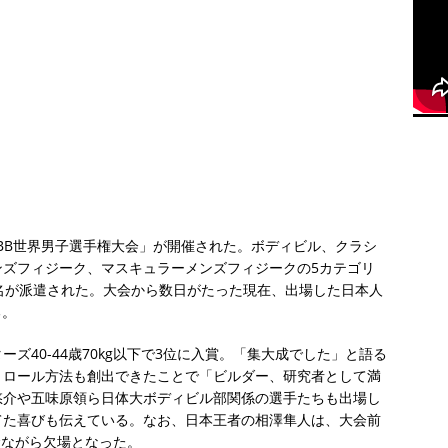
IFBB世界男子選手権大会」が開催された。ボディビル、クラシ
ンズフィジーク、マスキュラーメンズフィジークの5カテゴリ
名が派遣された。大会から数日がたった現在、出場した日本人
る。
ズ40-44歳70kg以下で3位に入賞。「集大成でした」と語る
トロール方法も創出できたことで「ビルダー、研究者として満
悠介や五味原領ら日体大ボディビル部関係の選手たちも出場し
てた喜びも伝えている。なお、日本王者の相澤隼人は、大会前
念ながら欠場となった。