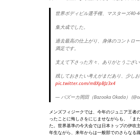
世界ボディビル選手権、マスターズ40-44
集大成でした。
過去最高の仕上がり、身体のコントロー
満足です。
支えて下さった方々、ありがとうござい
残しておきたい考えがまだあり、少しお
pic.twitter.com/m8XpBJz3x4
— バズーカ岡田（Bazooka Okada） (@okad
メンズフィジークでは、今年のジュニア王者の川
ったことに悔しさをにじませながらも、「ま
た。世界基準の今大会では日本トップの伊吹
年生ながら、来年からは一般部でのさらなる