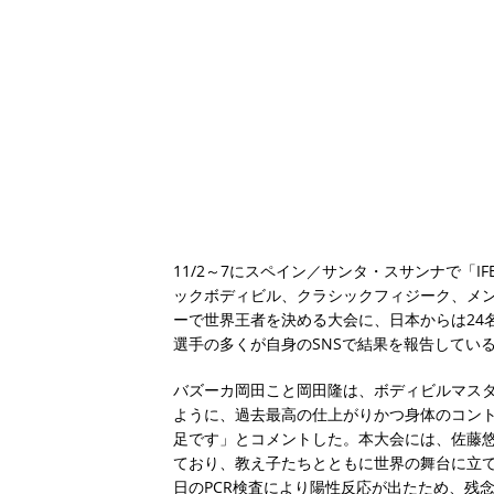
11/2～7にスペイン／サンタ・スサンナで「
ックボディビル、クラシックフィジーク、メ
ーで世界王者を決める大会に、日本からは24
選手の多くが自身のSNSで結果を報告してい
バズーカ岡田こと岡田隆は、ボディビルマスター
ように、過去最高の仕上がりかつ身体のコン
足です」とコメントした。本大会には、佐藤
ており、教え子たちとともに世界の舞台に立
日のPCR検査により陽性反応が出たため、残