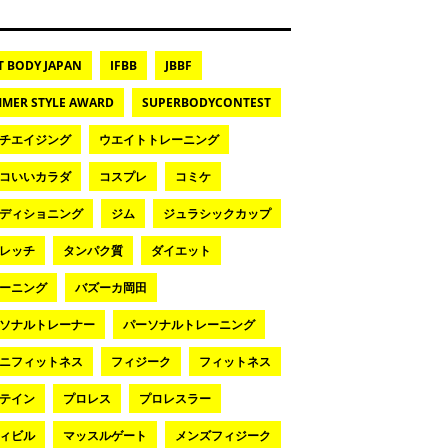
T BODY JAPAN
IFBB
JBBF
MER STYLE AWARD
SUPERBODYCONTEST
チエイジング
ウエイトトレーニング
コいいカラダ
コスプレ
コミケ
ディショニング
ジム
ジュラシックカップ
レッチ
タンパク質
ダイエット
ーニング
バズーカ岡田
ソナルトレーナー
パーソナルトレーニング
ニフィットネス
フィジーク
フィットネス
テイン
プロレス
プロレスラー
ィビル
マッスルゲート
メンズフィジーク