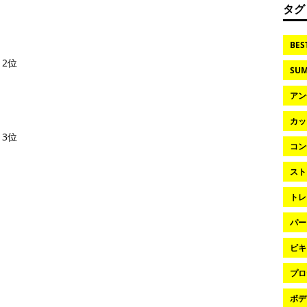
タグ
BES
2位
SUM
アン
カッ
3位
コン
スト
トレ
パー
ビキ
プロ
ボデ