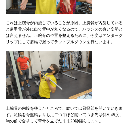
これは上腕骨が内旋していることが原因。上腕骨が内旋している
と肩甲骨が外に出て背中が丸くなるので、バランスの良い姿勢と
は言えません。上腕骨の位置を整えるために、今度はアンダーグ
リップにして肩幅で握ってラットプルダウンを行ないます。
上腕骨の内旋を整えたところで、続いては鼠径部を開いていきま
す。足幅を骨盤幅よりも足二つ半ほど開いてつま先は斜め45度、
胸の前で合掌して背骨を立てたまま20秒揺らします。