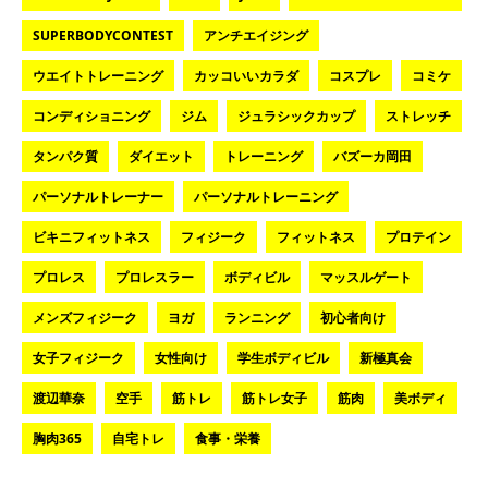
SUPERBODYCONTEST
アンチエイジング
ウエイトトレーニング
カッコいいカラダ
コスプレ
コミケ
コンディショニング
ジム
ジュラシックカップ
ストレッチ
タンパク質
ダイエット
トレーニング
バズーカ岡田
パーソナルトレーナー
パーソナルトレーニング
ビキニフィットネス
フィジーク
フィットネス
プロテイン
プロレス
プロレスラー
ボディビル
マッスルゲート
メンズフィジーク
ヨガ
ランニング
初心者向け
女子フィジーク
女性向け
学生ボディビル
新極真会
渡辺華奈
空手
筋トレ
筋トレ女子
筋肉
美ボディ
胸肉365
自宅トレ
食事・栄養