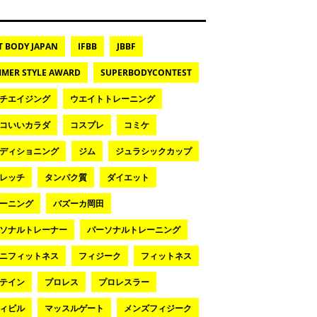
T BODY JAPAN
IFBB
JBBF
MER STYLE AWARD
SUPERBODYCONTEST
チエイジング
ウエイトトレーニング
コいいカラダ
コスプレ
コミケ
ディショニング
ジム
ジュラシックカップ
レッチ
タンパク質
ダイエット
ーニング
バズーカ岡田
ソナルトレーナー
パーソナルトレーニング
ニフィットネス
フィジーク
フィットネス
テイン
プロレス
プロレスラー
ィビル
マッスルゲート
メンズフィジーク