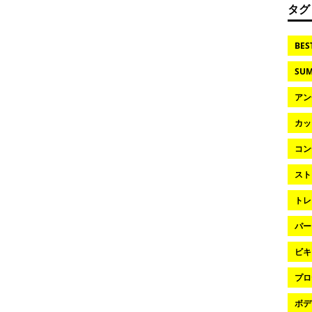
タグ
BES
SUM
アン
カッ
コン
スト
トレ
パー
ビキ
プロ
ボデ