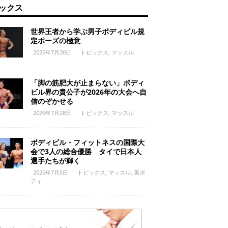
ックス
世界王者から学ぶ男子ボディビル規
定ポーズの極意
2026年7月30日
トピックス
,
マッスル
「脚の筋肥大が止まらない」ボディ
ビル界の貴公子が2026年の大会へ自
信のぞかせる
2026年7月28日
トピックス
,
マッスル
ボディビル・フィットネスの国際大
会で3人の総合優勝 タイで日本人
選手たちが輝く
2026年7月5日
トピックス
,
マッスル
,
美ボ
ディ