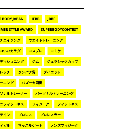
T BODY JAPAN
IFBB
JBBF
MER STYLE AWARD
SUPERBODYCONTEST
チエイジング
ウエイトトレーニング
コいいカラダ
コスプレ
コミケ
ディショニング
ジム
ジュラシックカップ
レッチ
タンパク質
ダイエット
ーニング
バズーカ岡田
ソナルトレーナー
パーソナルトレーニング
ニフィットネス
フィジーク
フィットネス
テイン
プロレス
プロレスラー
ィビル
マッスルゲート
メンズフィジーク