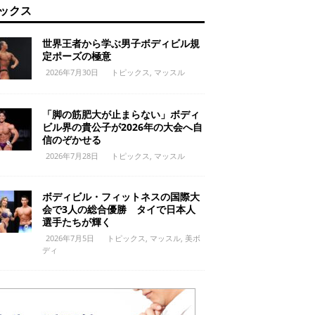
ックス
世界王者から学ぶ男子ボディビル規
定ポーズの極意
2026年7月30日
トピックス
,
マッスル
「脚の筋肥大が止まらない」ボディ
ビル界の貴公子が2026年の大会へ自
信のぞかせる
2026年7月28日
トピックス
,
マッスル
ボディビル・フィットネスの国際大
会で3人の総合優勝 タイで日本人
選手たちが輝く
2026年7月5日
トピックス
,
マッスル
,
美ボ
ディ