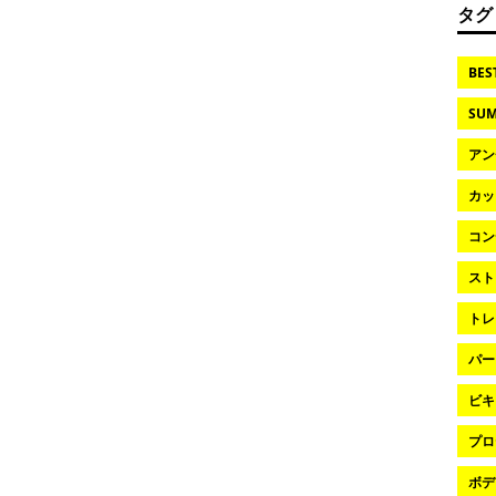
タグ
BES
SUM
アン
カッ
コン
スト
トレ
パー
ビキ
プロ
ボデ