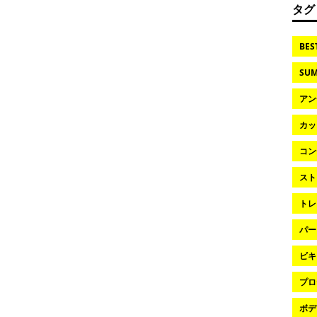
タグ
BES
SUM
アン
カッ
コン
スト
トレ
パー
ビキ
プロ
ボデ