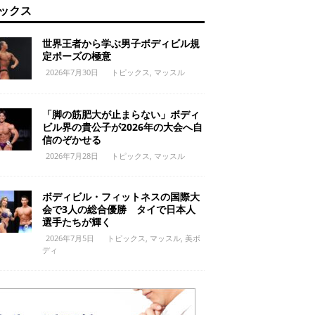
ックス
世界王者から学ぶ男子ボディビル規
定ポーズの極意
2026年7月30日
トピックス
,
マッスル
「脚の筋肥大が止まらない」ボディ
ビル界の貴公子が2026年の大会へ自
信のぞかせる
2026年7月28日
トピックス
,
マッスル
ボディビル・フィットネスの国際大
会で3人の総合優勝 タイで日本人
選手たちが輝く
2026年7月5日
トピックス
,
マッスル
,
美ボ
ディ