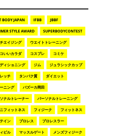
T BODY JAPAN
IFBB
JBBF
MER STYLE AWARD
SUPERBODYCONTEST
チエイジング
ウエイトトレーニング
コいいカラダ
コスプレ
コミケ
ディショニング
ジム
ジュラシックカップ
レッチ
タンパク質
ダイエット
ーニング
バズーカ岡田
ソナルトレーナー
パーソナルトレーニング
ニフィットネス
フィジーク
フィットネス
テイン
プロレス
プロレスラー
ィビル
マッスルゲート
メンズフィジーク