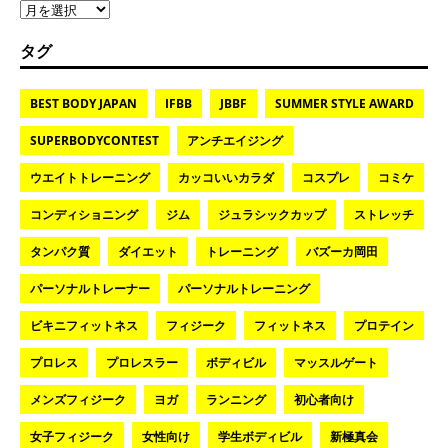
タグ
BEST BODY JAPAN
IFBB
JBBF
SUMMER STYLE AWARD
SUPERBODYCONTEST
アンチエイジング
ウエイトトレーニング
カッコいいカラダ
コスプレ
コミケ
コンディショニング
ジム
ジュラシックカップ
ストレッチ
タンパク質
ダイエット
トレーニング
バズーカ岡田
パーソナルトレーナー
パーソナルトレーニング
ビキニフィットネス
フィジーク
フィットネス
プロテイン
プロレス
プロレスラー
ボディビル
マッスルゲート
メンズフィジーク
ヨガ
ランニング
初心者向け
女子フィジーク
女性向け
学生ボディビル
新極真会