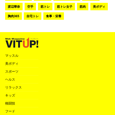
渡辺華奈
空手
筋トレ
筋トレ女子
筋肉
美ボディ
胸肉365
自宅トレ
食事・栄養
マッスル
美ボディ
スポーツ
ヘルス
リラックス
キッズ
格闘技
フード