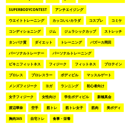
SUPERBODYCONTEST
アンチエイジング
ウエイトトレーニング
カッコいいカラダ
コスプレ
コミケ
コンディショニング
ジム
ジュラシックカップ
ストレッチ
タンパク質
ダイエット
トレーニング
バズーカ岡田
パーソナルトレーナー
パーソナルトレーニング
ビキニフィットネス
フィジーク
フィットネス
プロテイン
プロレス
プロレスラー
ボディビル
マッスルゲート
メンズフィジーク
ヨガ
ランニング
初心者向け
女子フィジーク
女性向け
学生ボディビル
新極真会
渡辺華奈
空手
筋トレ
筋トレ女子
筋肉
美ボディ
胸肉365
自宅トレ
食事・栄養