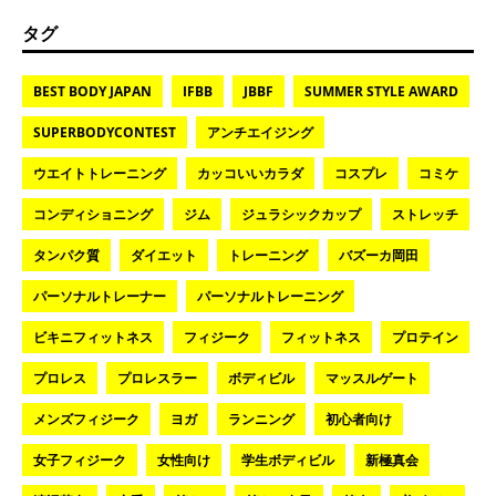
タグ
BEST BODY JAPAN
IFBB
JBBF
SUMMER STYLE AWARD
SUPERBODYCONTEST
アンチエイジング
ウエイトトレーニング
カッコいいカラダ
コスプレ
コミケ
コンディショニング
ジム
ジュラシックカップ
ストレッチ
タンパク質
ダイエット
トレーニング
バズーカ岡田
パーソナルトレーナー
パーソナルトレーニング
ビキニフィットネス
フィジーク
フィットネス
プロテイン
プロレス
プロレスラー
ボディビル
マッスルゲート
メンズフィジーク
ヨガ
ランニング
初心者向け
女子フィジーク
女性向け
学生ボディビル
新極真会