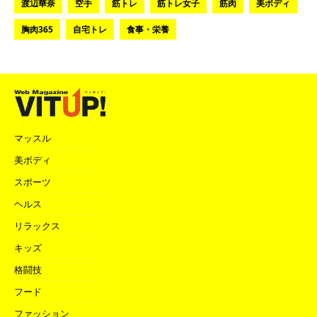
渡辺華奈
空手
筋トレ
筋トレ女子
筋肉
美ボディ
胸肉365
自宅トレ
食事・栄養
マッスル
美ボディ
スポーツ
ヘルス
リラックス
キッズ
格闘技
フード
ファッション