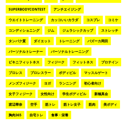
SUPERBODYCONTEST
アンチエイジング
ウエイトトレーニング
カッコいいカラダ
コスプレ
コミケ
コンディショニング
ジム
ジュラシックカップ
ストレッチ
タンパク質
ダイエット
トレーニング
バズーカ岡田
パーソナルトレーナー
パーソナルトレーニング
ビキニフィットネス
フィジーク
フィットネス
プロテイン
プロレス
プロレスラー
ボディビル
マッスルゲート
メンズフィジーク
ヨガ
ランニング
初心者向け
女子フィジーク
女性向け
学生ボディビル
新極真会
渡辺華奈
空手
筋トレ
筋トレ女子
筋肉
美ボディ
胸肉365
自宅トレ
食事・栄養