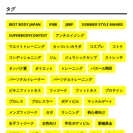
タグ
BEST BODY JAPAN
IFBB
JBBF
SUMMER STYLE AWARD
SUPERBODYCONTEST
アンチエイジング
ウエイトトレーニング
カッコいいカラダ
コスプレ
コミケ
コンディショニング
ジム
ジュラシックカップ
ストレッチ
タンパク質
ダイエット
トレーニング
バズーカ岡田
パーソナルトレーナー
パーソナルトレーニング
ビキニフィットネス
フィジーク
フィットネス
プロテイン
プロレス
プロレスラー
ボディビル
マッスルゲート
メンズフィジーク
ヨガ
ランニング
初心者向け
女子フィジーク
女性向け
学生ボディビル
新極真会