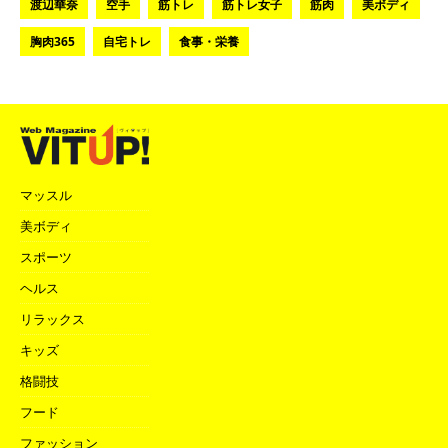
渡辺華奈
空手
筋トレ
筋トレ女子
筋肉
美ボディ
胸肉365
自宅トレ
食事・栄養
マッスル
美ボディ
スポーツ
ヘルス
リラックス
キッズ
格闘技
フード
ファッション