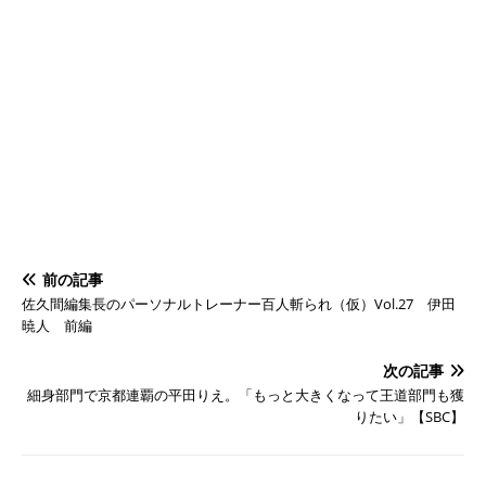
前の記事
佐久間編集長のパーソナルトレーナー百人斬られ（仮）Vol.27 伊田
暁人 前編
次の記事
細身部門で京都連覇の平田りえ。「もっと大きくなって王道部門も獲
りたい」【SBC】