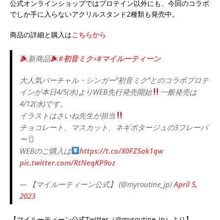
公式オンラインショップではプロテイン以外にも、今回のコラボ
でしか手に入らないアクリルスタンド2種類も発売中。
商品の詳細と購入は
こちらから
新商品
#初音ミク
×
#マイルーティーン
大人気バーチャル・シンガー”初音ミク”とのコラボプロテ
インが本日4/5(水)よりWEB先行発売開始
一般発売は
4/12(水)です。
イラストはさいね先生が担当
チョコレート、マスカット、ネギポタージュの3フレーバ
ー
WEBのご購入は
https://t.co/X0FZ5ak1qw
pic.twitter.com/RtNeqKP9oz
— 【マイルーティーン公式】 (@myroutine_jp)
April 5,
2023
【マイルーティーン公式Twitter（@myroutine_jp）より】