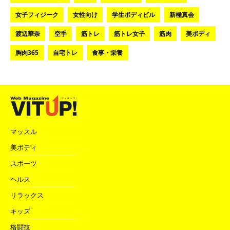
女子フィジーク
女性向け
学生ボディビル
新極真会
渡辺華奈
空手
筋トレ
筋トレ女子
筋肉
美ボディ
胸肉365
自宅トレ
食事・栄養
マッスル
美ボディ
スポーツ
ヘルス
リラックス
キッズ
格闘技