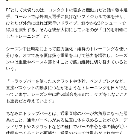
PFとして大切なのは、コンタクトの強さと機動力だと話す張本選
手。ゴール下では外国人選手に負けないフィジカルで体を張り、
ひとたび外角に出れば素早いドライブ、鮮やかな3Ｐシュートで
得点を演出する。そんな彼が大切にしているのが「目的を明確に
したトレーニング」だ。
シーズン中は時期によって筋力強化・維持のトレーニングを使い
分ける。オフである夏は扱う重量を上げて筋力を増強し、シーズ
ン中は重量やペースを落とすことで筋力維持に切り替えていると
いう。
「トラップバーを使ったスクワットや体幹、ベンチプレスなど、
直接バスケットの動きにつながるようなトレーニングを日々行な
っています。シーズン中は約60試合あるので、ケガをしないこと
も重要だと考えています」
ちなみにトラップバーとは、通常直線のバーが六角形になった器
具のこと。通常バーベルがある位置に体を収めることができ、デ
ッドリフトやスクワットなどの種目でバーの中心と体の軸が近い
状態をつくることが可能だ。通常のバーでは重心がぶれやすく、