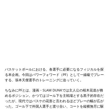
バスケットボールにおける、各選手に必要になるフィジカルを探
る本企画。今回はパワーフォワード（PF）として一線級でプレー
する、張本天傑選手のトレーニングに迫っていく。
ちなみにPFとは、漫画・SLAM DUNKでは主人公の桜木花道が務
めるポジション。かつてはゴール下を主戦場とする黒子的存在だ
ったが、現代ではバスケの花形と言われるほどプレーの幅が広が
った。ゴール下で外国人選手と渡り合い、コートを縦横無尽に駆