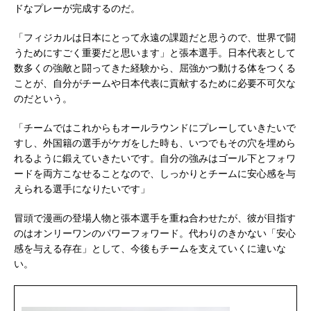
ドなプレーが完成するのだ。
「フィジカルは日本にとって永遠の課題だと思うので、世界で闘
うためにすごく重要だと思います」と張本選手。日本代表として
数多くの強敵と闘ってきた経験から、屈強かつ動ける体をつくる
ことが、自分がチームや日本代表に貢献するために必要不可欠な
のだという。
「チームではこれからもオールラウンドにプレーしていきたいで
すし、外国籍の選手がケガをした時も、いつでもその穴を埋めら
れるように鍛えていきたいです。自分の強みはゴール下とフォワ
ードを両方こなせることなので、しっかりとチームに安心感を与
えられる選手になりたいです」
冒頭で漫画の登場人物と張本選手を重ね合わせたが、彼が目指す
のはオンリーワンのパワーフォワード。代わりのきかない「安心
感を与える存在」として、今後もチームを支えていくに違いな
い。