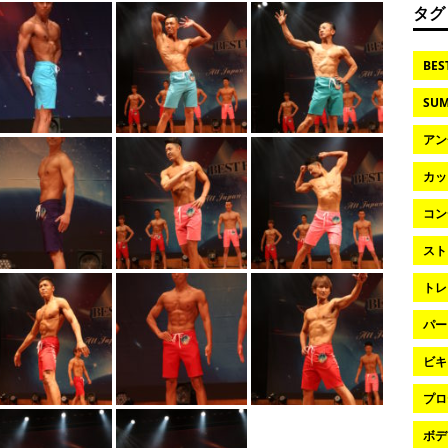
タグ
BES
SUM
アン
カッ
コン
スト
トレ
パー
ビキ
プロ
ボデ