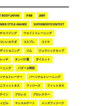
T BODY JAPAN
IFBB
JBBF
MER STYLE AWARD
SUPERBODYCONTEST
チエイジング
ウエイトトレーニング
コいいカラダ
コスプレ
コミケ
ディショニング
ジム
ジュラシックカップ
レッチ
タンパク質
ダイエット
ーニング
バズーカ岡田
ソナルトレーナー
パーソナルトレーニング
ニフィットネス
フィジーク
フィットネス
テイン
プロレス
プロレスラー
ィビル
マッスルゲート
メンズフィジーク