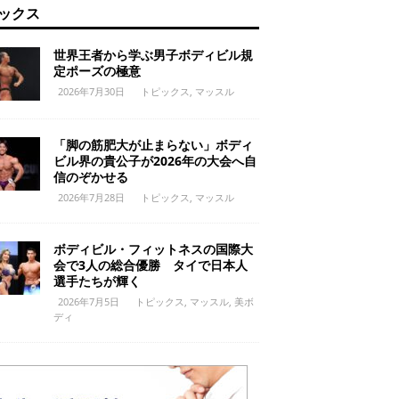
ックス
世界王者から学ぶ男子ボディビル規
定ポーズの極意
2026年7月30日
トピックス
,
マッスル
「脚の筋肥大が止まらない」ボディ
ビル界の貴公子が2026年の大会へ自
信のぞかせる
2026年7月28日
トピックス
,
マッスル
ボディビル・フィットネスの国際大
会で3人の総合優勝 タイで日本人
選手たちが輝く
2026年7月5日
トピックス
,
マッスル
,
美ボ
ディ