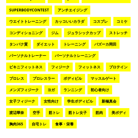
SUPERBODYCONTEST
アンチエイジング
ウエイトトレーニング
カッコいいカラダ
コスプレ
コミケ
コンディショニング
ジム
ジュラシックカップ
ストレッチ
タンパク質
ダイエット
トレーニング
バズーカ岡田
パーソナルトレーナー
パーソナルトレーニング
ビキニフィットネス
フィジーク
フィットネス
プロテイン
プロレス
プロレスラー
ボディビル
マッスルゲート
メンズフィジーク
ヨガ
ランニング
初心者向け
女子フィジーク
女性向け
学生ボディビル
新極真会
渡辺華奈
空手
筋トレ
筋トレ女子
筋肉
美ボディ
胸肉365
自宅トレ
食事・栄養