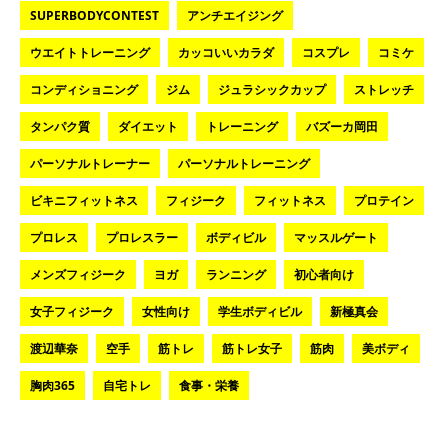
SUPERBODYCONTEST
アンチエイジング
ウエイトトレーニング
カッコいいカラダ
コスプレ
コミケ
コンディショニング
ジム
ジュラシックカップ
ストレッチ
タンパク質
ダイエット
トレーニング
バズーカ岡田
パーソナルトレーナー
パーソナルトレーニング
ビキニフィットネス
フィジーク
フィットネス
プロテイン
プロレス
プロレスラー
ボディビル
マッスルゲート
メンズフィジーク
ヨガ
ランニング
初心者向け
女子フィジーク
女性向け
学生ボディビル
新極真会
渡辺華奈
空手
筋トレ
筋トレ女子
筋肉
美ボディ
胸肉365
自宅トレ
食事・栄養