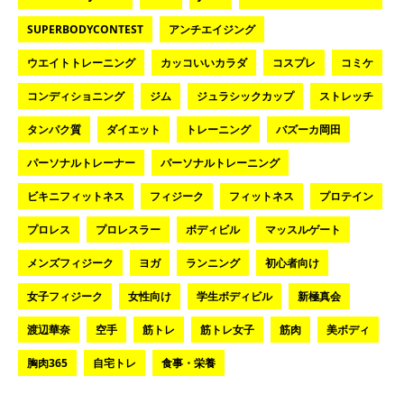
SUPERBODYCONTEST
アンチエイジング
ウエイトトレーニング
カッコいいカラダ
コスプレ
コミケ
コンディショニング
ジム
ジュラシックカップ
ストレッチ
タンパク質
ダイエット
トレーニング
バズーカ岡田
パーソナルトレーナー
パーソナルトレーニング
ビキニフィットネス
フィジーク
フィットネス
プロテイン
プロレス
プロレスラー
ボディビル
マッスルゲート
メンズフィジーク
ヨガ
ランニング
初心者向け
女子フィジーク
女性向け
学生ボディビル
新極真会
渡辺華奈
空手
筋トレ
筋トレ女子
筋肉
美ボディ
胸肉365
自宅トレ
食事・栄養