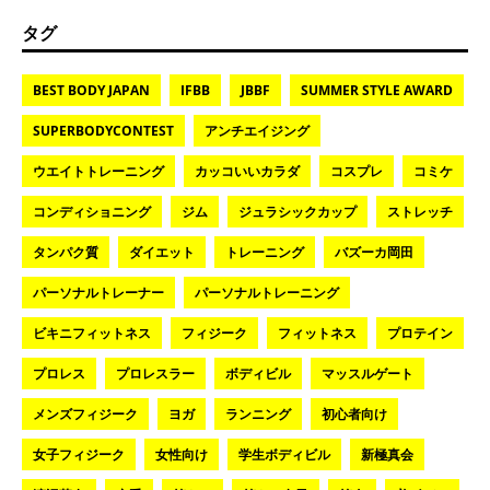
タグ
BEST BODY JAPAN
IFBB
JBBF
SUMMER STYLE AWARD
SUPERBODYCONTEST
アンチエイジング
ウエイトトレーニング
カッコいいカラダ
コスプレ
コミケ
コンディショニング
ジム
ジュラシックカップ
ストレッチ
タンパク質
ダイエット
トレーニング
バズーカ岡田
パーソナルトレーナー
パーソナルトレーニング
ビキニフィットネス
フィジーク
フィットネス
プロテイン
プロレス
プロレスラー
ボディビル
マッスルゲート
メンズフィジーク
ヨガ
ランニング
初心者向け
女子フィジーク
女性向け
学生ボディビル
新極真会