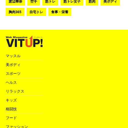
渡辺華奈
空手
筋トレ
筋トレ女子
筋肉
美ボディ
胸肉365
自宅トレ
食事・栄養
マッスル
美ボディ
スポーツ
ヘルス
リラックス
キッズ
格闘技
フード
ファッション