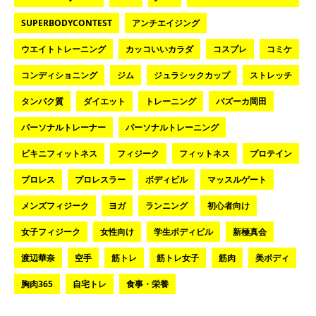
SUPERBODYCONTEST
アンチエイジング
ウエイトトレーニング
カッコいいカラダ
コスプレ
コミケ
コンディショニング
ジム
ジュラシックカップ
ストレッチ
タンパク質
ダイエット
トレーニング
バズーカ岡田
パーソナルトレーナー
パーソナルトレーニング
ビキニフィットネス
フィジーク
フィットネス
プロテイン
プロレス
プロレスラー
ボディビル
マッスルゲート
メンズフィジーク
ヨガ
ランニング
初心者向け
女子フィジーク
女性向け
学生ボディビル
新極真会
渡辺華奈
空手
筋トレ
筋トレ女子
筋肉
美ボディ
胸肉365
自宅トレ
食事・栄養