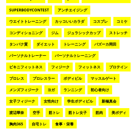
SUPERBODYCONTEST
アンチエイジング
ウエイトトレーニング
カッコいいカラダ
コスプレ
コミケ
コンディショニング
ジム
ジュラシックカップ
ストレッチ
タンパク質
ダイエット
トレーニング
バズーカ岡田
パーソナルトレーナー
パーソナルトレーニング
ビキニフィットネス
フィジーク
フィットネス
プロテイン
プロレス
プロレスラー
ボディビル
マッスルゲート
メンズフィジーク
ヨガ
ランニング
初心者向け
女子フィジーク
女性向け
学生ボディビル
新極真会
渡辺華奈
空手
筋トレ
筋トレ女子
筋肉
美ボディ
胸肉365
自宅トレ
食事・栄養