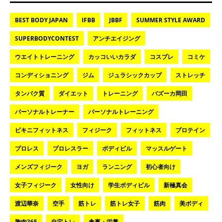
BEST BODY JAPAN
IFBB
JBBF
SUMMER STYLE AWARD
SUPERBODYCONTEST
アンチエイジング
ウエイトトレーニング
カッコいいカラダ
コスプレ
コミケ
コンディショニング
ジム
ジュラシックカップ
ストレッチ
タンパク質
ダイエット
トレーニング
バズーカ岡田
パーソナルトレーナー
パーソナルトレーニング
ビキニフィットネス
フィジーク
フィットネス
プロテイン
プロレス
プロレスラー
ボディビル
マッスルゲート
メンズフィジーク
ヨガ
ランニング
初心者向け
女子フィジーク
女性向け
学生ボディビル
新極真会
渡辺華奈
空手
筋トレ
筋トレ女子
筋肉
美ボディ
胸肉365
自宅トレ
食事・栄養