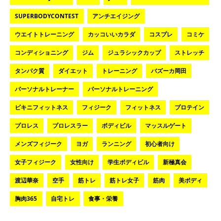
SUPERBODYCONTEST
アンチエイジング
ウエイトトレーニング
カッコいいカラダ
コスプレ
コミケ
コンディショニング
ジム
ジュラシックカップ
ストレッチ
タンパク質
ダイエット
トレーニング
バズーカ岡田
パーソナルトレーナー
パーソナルトレーニング
ビキニフィットネス
フィジーク
フィットネス
プロテイン
プロレス
プロレスラー
ボディビル
マッスルゲート
メンズフィジーク
ヨガ
ランニング
初心者向け
女子フィジーク
女性向け
学生ボディビル
新極真会
渡辺華奈
空手
筋トレ
筋トレ女子
筋肉
美ボディ
胸肉365
自宅トレ
食事・栄養