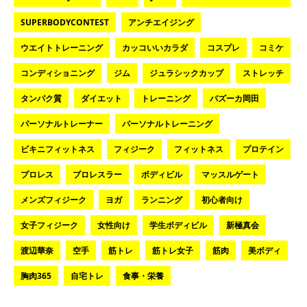
SUPERBODYCONTEST
アンチエイジング
ウエイトトレーニング
カッコいいカラダ
コスプレ
コミケ
コンディショニング
ジム
ジュラシックカップ
ストレッチ
タンパク質
ダイエット
トレーニング
バズーカ岡田
パーソナルトレーナー
パーソナルトレーニング
ビキニフィットネス
フィジーク
フィットネス
プロテイン
プロレス
プロレスラー
ボディビル
マッスルゲート
メンズフィジーク
ヨガ
ランニング
初心者向け
女子フィジーク
女性向け
学生ボディビル
新極真会
渡辺華奈
空手
筋トレ
筋トレ女子
筋肉
美ボディ
胸肉365
自宅トレ
食事・栄養