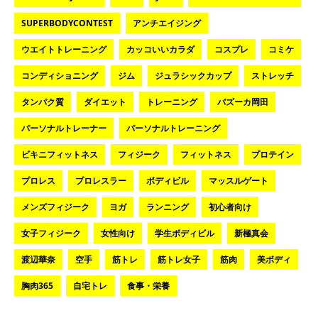
SUPERBODYCONTEST
アンチエイジング
ウエイトトレーニング
カッコいいカラダ
コスプレ
コミケ
コンディショニング
ジム
ジュラシックカップ
ストレッチ
タンパク質
ダイエット
トレーニング
バズーカ岡田
パーソナルトレーナー
パーソナルトレーニング
ビキニフィットネス
フィジーク
フィットネス
プロテイン
プロレス
プロレスラー
ボディビル
マッスルゲート
メンズフィジーク
ヨガ
ランニング
初心者向け
女子フィジーク
女性向け
学生ボディビル
新極真会
渡辺華奈
空手
筋トレ
筋トレ女子
筋肉
美ボディ
胸肉365
自宅トレ
食事・栄養