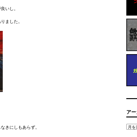
が良いし。
ありました。
アー
もなきにしもあらず。