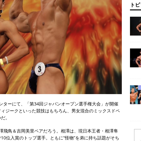
トピ
センターにて、「第34回ジャパンオープン選手権大会」が開催
フィジークといった競技はもちろん、男女混合のミックスドペ
つだ。
相澤飛鳥＆吉岡美里ペアだろう。相澤は、現日本王者・相澤隼
10位入賞のトップ選手。ともに“怪物”を弟に持ち話題がそち