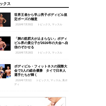
ックス
世界王者から学ぶ男子ボディビル規
定ポーズの極意
2026年7月30日
トピックス
,
マッスル
「脚の筋肥大が止まらない」ボディ
ビル界の貴公子が2026年の大会へ自
信のぞかせる
2026年7月28日
トピックス
,
マッスル
ボディビル・フィットネスの国際大
会で3人の総合優勝 タイで日本人
選手たちが輝く
2026年7月5日
トピックス
,
マッスル
,
美ボ
ディ