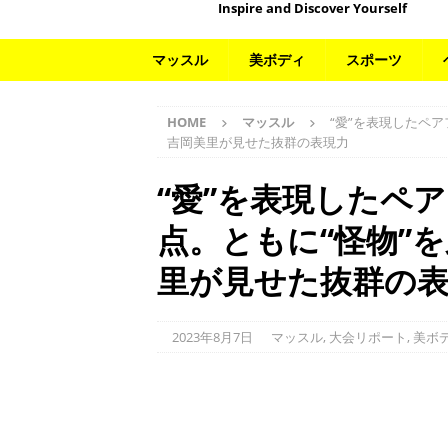
Inspire and Discover Yourself
マッスル
美ボディ
スポーツ
HOME
マッスル
“愛”を表現したペ
吉岡美里が見せた抜群の表現力
“愛”を表現したペ
点。ともに“怪物”
里が見せた抜群の
2023年8月7日
マッスル
,
大会リポート
,
美ボ