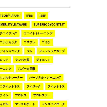
T BODY JAPAN
IFBB
JBBF
MER STYLE AWARD
SUPERBODYCONTEST
チエイジング
ウエイトトレーニング
コいいカラダ
コスプレ
コミケ
ディショニング
ジム
ジュラシックカップ
レッチ
タンパク質
ダイエット
ーニング
バズーカ岡田
ソナルトレーナー
パーソナルトレーニング
ニフィットネス
フィジーク
フィットネス
テイン
プロレス
プロレスラー
ィビル
マッスルゲート
メンズフィジーク