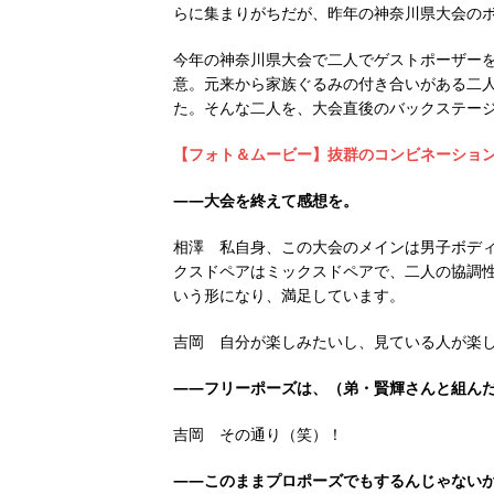
らに集まりがちだが、昨年の神奈川県大会の
今年の神奈川県大会で二人でゲストポーザー
意。元来から家族ぐるみの付き合いがある二
た。そんな二人を、大会直後のバックステー
【フォト＆ムービー】抜群のコンビネーショ
――大会を終えて感想を。
相澤 私自身、この大会のメインは男子ボデ
クスドペアはミックスドペアで、二人の協調
いう形になり、満足しています。
吉岡 自分が楽しみたいし、見ている人が楽
――フリーポーズは、（弟・賢輝さんと組ん
吉岡 その通り（笑）！
――このままプロポーズでもするんじゃない