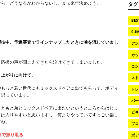
なら、どうなるかわからないし。まぁ来年決めよう。
タグ
？
BES
SUM
競技中、予選審査でラインナップしたときに涙を流していまし
アン
カッ
、応援の声が聞こえてきたら泣けてきてしまいました。
コン
り上がりに向けて。
スト
やもっと若い世代にもミックスドペアに出てもらって、ボディ
トレ
と思っています。
パー
もともと弟とミックスドペアに出たいというところからはじま
ビキ
ては入りやすいと思いますし、何よりやっていてすっごい楽し
すね。
プロ
画で振り返る
ボデ