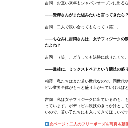
吉岡 お互い来年もジャパンオープンに出る
――賢輝さんがまた組みたいと言ってきたら
吉岡 二人で競い合ってもらって（笑）。
――ちなみに吉岡さんは、女子フィジークの
たよね？
吉岡 （笑）。どうしても決勝に残りたくて
――最後に、ミックスドペアという競技の盛
相澤 私たちはまだ若い世代なので、同世代
ビル業界全体がもっと盛り上がっていければ
吉岡 私は女子フィジークに出ているのも、
っています。ボディビル競技のきっかけとし
いので、若い子たちにも入ってきてほしいで
次ページ：二人のフリーポーズを写真＆動