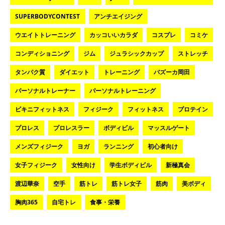
SUPERBODYCONTEST
アンチエイジング
ウエイトトレーニング
カッコいいカラダ
コスプレ
コミケ
コンディショニング
ジム
ジュラシックカップ
ストレッチ
タンパク質
ダイエット
トレーニング
バズーカ岡田
パーソナルトレーナー
パーソナルトレーニング
ビキニフィットネス
フィジーク
フィットネス
プロテイン
プロレス
プロレスラー
ボディビル
マッスルゲート
メンズフィジーク
ヨガ
ランニング
初心者向け
女子フィジーク
女性向け
学生ボディビル
新極真会
渡辺華奈
空手
筋トレ
筋トレ女子
筋肉
美ボディ
胸肉365
自宅トレ
食事・栄養