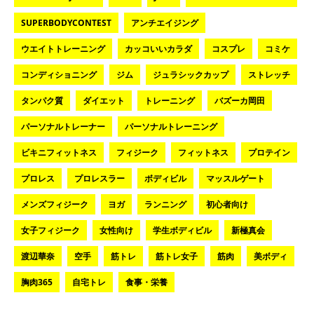
SUPERBODYCONTEST
アンチエイジング
ウエイトトレーニング
カッコいいカラダ
コスプレ
コミケ
コンディショニング
ジム
ジュラシックカップ
ストレッチ
タンパク質
ダイエット
トレーニング
バズーカ岡田
パーソナルトレーナー
パーソナルトレーニング
ビキニフィットネス
フィジーク
フィットネス
プロテイン
プロレス
プロレスラー
ボディビル
マッスルゲート
メンズフィジーク
ヨガ
ランニング
初心者向け
女子フィジーク
女性向け
学生ボディビル
新極真会
渡辺華奈
空手
筋トレ
筋トレ女子
筋肉
美ボディ
胸肉365
自宅トレ
食事・栄養