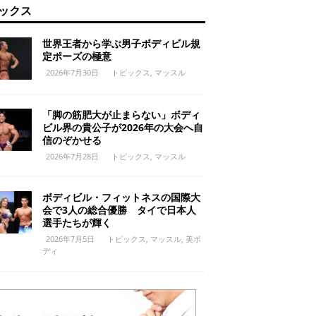
ックス
世界王者から学ぶ男子ボディビル規
定ポーズの極意
2026年7月30日
トピックス
,
マッスル
「脚の筋肥大が止まらない」ボディ
ビル界の貴公子が2026年の大会へ自
信のぞかせる
2026年7月28日
トピックス
,
マッスル
ボディビル・フィットネスの国際大
会で3人の総合優勝 タイで日本人
選手たちが輝く
2026年7月5日
トピックス
,
マッスル
,
美ボ
ディ