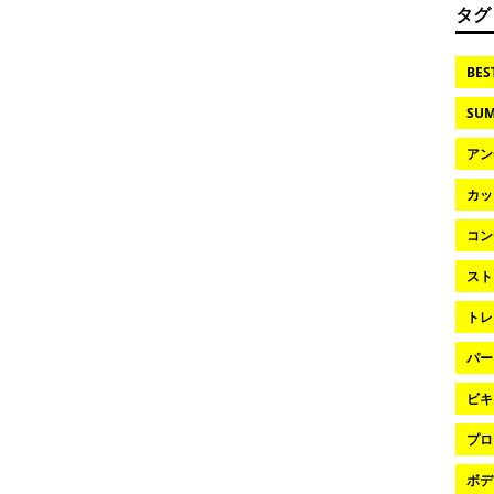
タグ
BES
SUM
アン
カッ
コン
スト
トレ
パー
ビキ
プロ
ボデ