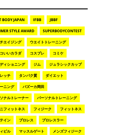
T BODY JAPAN
IFBB
JBBF
MER STYLE AWARD
SUPERBODYCONTEST
チエイジング
ウエイトトレーニング
コいいカラダ
コスプレ
コミケ
ディショニング
ジム
ジュラシックカップ
レッチ
タンパク質
ダイエット
ーニング
バズーカ岡田
ソナルトレーナー
パーソナルトレーニング
ニフィットネス
フィジーク
フィットネス
テイン
プロレス
プロレスラー
ィビル
マッスルゲート
メンズフィジーク