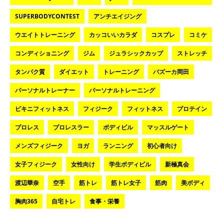
SUPERBODYCONTEST
アンチエイジング
ウエイトトレーニング
カッコいいカラダ
コスプレ
コミケ
コンディショニング
ジム
ジュラシックカップ
ストレッチ
タンパク質
ダイエット
トレーニング
バズーカ岡田
パーソナルトレーナー
パーソナルトレーニング
ビキニフィットネス
フィジーク
フィットネス
プロテイン
プロレス
プロレスラー
ボディビル
マッスルゲート
メンズフィジーク
ヨガ
ランニング
初心者向け
女子フィジーク
女性向け
学生ボディビル
新極真会
渡辺華奈
空手
筋トレ
筋トレ女子
筋肉
美ボディ
胸肉365
自宅トレ
食事・栄養