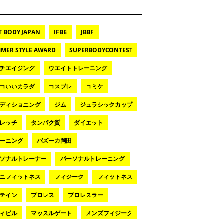
T BODY JAPAN
IFBB
JBBF
MER STYLE AWARD
SUPERBODYCONTEST
チエイジング
ウエイトトレーニング
コいいカラダ
コスプレ
コミケ
ディショニング
ジム
ジュラシックカップ
レッチ
タンパク質
ダイエット
ーニング
バズーカ岡田
ソナルトレーナー
パーソナルトレーニング
ニフィットネス
フィジーク
フィットネス
テイン
プロレス
プロレスラー
ィビル
マッスルゲート
メンズフィジーク