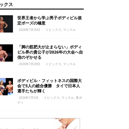
ックス
世界王者から学ぶ男子ボディビル規
定ポーズの極意
2026年7月30日
トピックス
,
マッスル
「脚の筋肥大が止まらない」ボディ
ビル界の貴公子が2026年の大会へ自
信のぞかせる
2026年7月28日
トピックス
,
マッスル
ボディビル・フィットネスの国際大
会で3人の総合優勝 タイで日本人
選手たちが輝く
2026年7月5日
トピックス
,
マッスル
,
美ボ
ディ