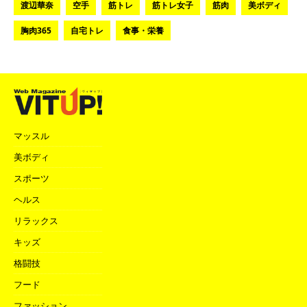
渡辺華奈
空手
筋トレ
筋トレ女子
筋肉
美ボディ
胸肉365
自宅トレ
食事・栄養
マッスル
美ボディ
スポーツ
ヘルス
リラックス
キッズ
格闘技
フード
ファッション