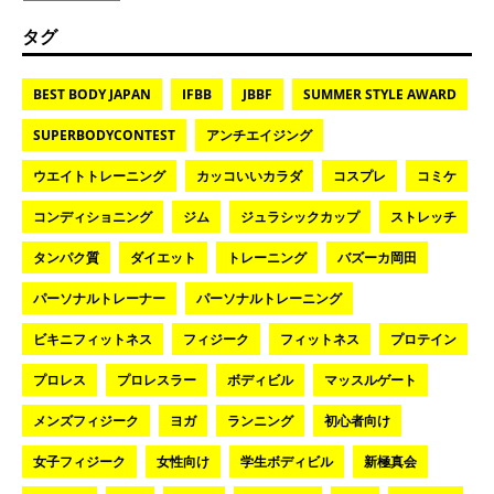
タグ
BEST BODY JAPAN
IFBB
JBBF
SUMMER STYLE AWARD
SUPERBODYCONTEST
アンチエイジング
ウエイトトレーニング
カッコいいカラダ
コスプレ
コミケ
コンディショニング
ジム
ジュラシックカップ
ストレッチ
タンパク質
ダイエット
トレーニング
バズーカ岡田
パーソナルトレーナー
パーソナルトレーニング
ビキニフィットネス
フィジーク
フィットネス
プロテイン
プロレス
プロレスラー
ボディビル
マッスルゲート
メンズフィジーク
ヨガ
ランニング
初心者向け
女子フィジーク
女性向け
学生ボディビル
新極真会