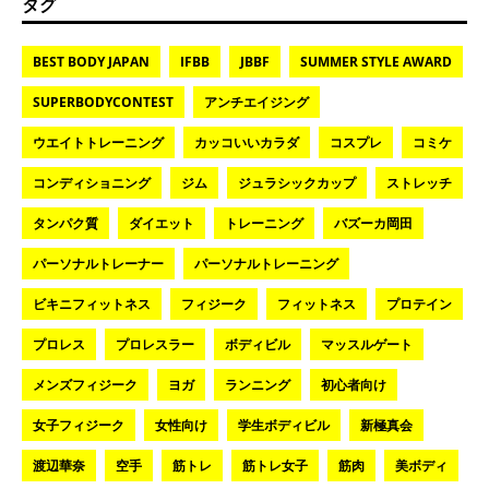
タグ
BEST BODY JAPAN
IFBB
JBBF
SUMMER STYLE AWARD
SUPERBODYCONTEST
アンチエイジング
ウエイトトレーニング
カッコいいカラダ
コスプレ
コミケ
コンディショニング
ジム
ジュラシックカップ
ストレッチ
タンパク質
ダイエット
トレーニング
バズーカ岡田
パーソナルトレーナー
パーソナルトレーニング
ビキニフィットネス
フィジーク
フィットネス
プロテイン
プロレス
プロレスラー
ボディビル
マッスルゲート
メンズフィジーク
ヨガ
ランニング
初心者向け
女子フィジーク
女性向け
学生ボディビル
新極真会
渡辺華奈
空手
筋トレ
筋トレ女子
筋肉
美ボディ