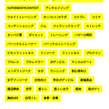
SUPERBODYCONTEST
アンチエイジング
ウエイトトレーニング
カッコいいカラダ
コスプレ
コミケ
コンディショニング
ジム
ジュラシックカップ
ストレッチ
タンパク質
ダイエット
トレーニング
バズーカ岡田
パーソナルトレーナー
パーソナルトレーニング
ビキニフィットネス
フィジーク
フィットネス
プロテイン
プロレス
プロレスラー
ボディビル
マッスルゲート
メンズフィジーク
ヨガ
ランニング
初心者向け
女子フィジーク
女性向け
学生ボディビル
新極真会
渡辺華奈
空手
筋トレ
筋トレ女子
筋肉
美ボディ
胸肉365
自宅トレ
食事・栄養